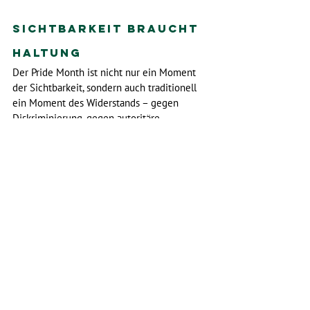
Sichtbarkeit braucht 
Haltung
Der Pride Month ist nicht nur ein Moment 
der Sichtbarkeit, sondern auch traditionell 
ein Moment des Widerstands – gegen 
Diskriminierung, gegen autoritäre 
Rückschritte und gegen politisches 
Schweigen.
Als Grüne stehen wir fest an der Seite der 
queeren Community – in Berlin, in Budapest 
und weltweit. Und ich werde mich
 weiterhin dafür einsetzen, dass Berlin 
seinem Anspruch als 
Regenbogenhauptstadt wirklich gerecht 
wird. Nicht nur mit Flaggen, sondern mit 
Haltung. Nicht nur mit Worten, sondern mit 
politischen Taten. 
Denn Menschenrechte 