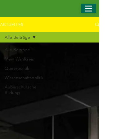
AKTUELLES
Alle Beiträge
Alle Beiträge
Mein Wahlkreis
Queerpolitik
Wissenschaftspolitik
Außerschulische
Bildung